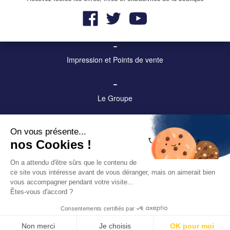
–
Mobilier urbain et affichage
–
Impression et Points de vente
–
Le Groupe
–
On vous présente...
Contact
nos Cookies !
–
On a attendu d'être sûrs que le contenu de
ce site vous intéresse avant de vous déranger, mais on aimerait bien
Mentions légales
vous accompagner pendant votre visite...
Êtes-vous d'accord ?
Consentements certifiés par
Prismaflex int. / 309 route de Lyon, CS 50001 / 69610 Haute-Rivoire,
France / Tel: +33 4 74 70 68 00 | © Prismaflex 2018
Non merci
Je choisis
OK pour moi