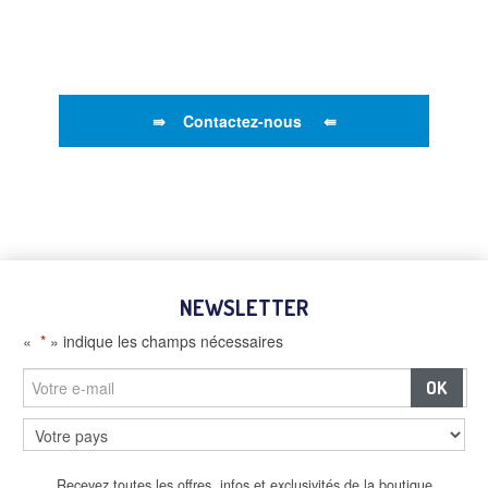
⇛ Contactez-nous ⇚
NEWSLETTER
«
*
» indique les champs nécessaires
–
Panneaux et écrans digitaux
Recevez toutes les offres, infos et exclusivités de la boutique