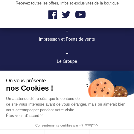
Recevez toutes les offres, infos et exclusivités de la boutique
–
Mobilier urbain et affichage
–
Impression et Points de vente
–
Le Groupe
–
On vous présente...
Contact
nos Cookies !
–
On a attendu d'être sûrs que le contenu de
ce site vous intéresse avant de vous déranger, mais on aimerait bien
Mentions légales
vous accompagner pendant votre visite...
Êtes-vous d'accord ?
Consentements certifiés par
Prismaflex int. / 309 route de Lyon, CS 50001 / 69610 Haute-Rivoire,
France / Tel: +33 4 74 70 68 00 | © Prismaflex 2018