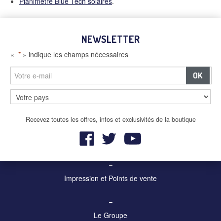
Planimètre Blue Tech solaires
.
NEWSLETTER
«
*
» indique les champs nécessaires
–
Panneaux et écrans digitaux
Recevez toutes les offres, infos et exclusivités de la boutique
–
Mobilier urbain et affichage
–
Impression et Points de vente
–
Le Groupe