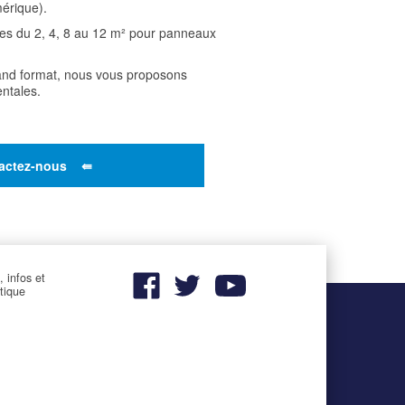
mérique).
es du 2, 4, 8 au 12 m² pour panneaux
rand format, nous vous proposons
ntales.
actez-nous ⇚
, infos et
utique
–
–
Contact
Mentions légales