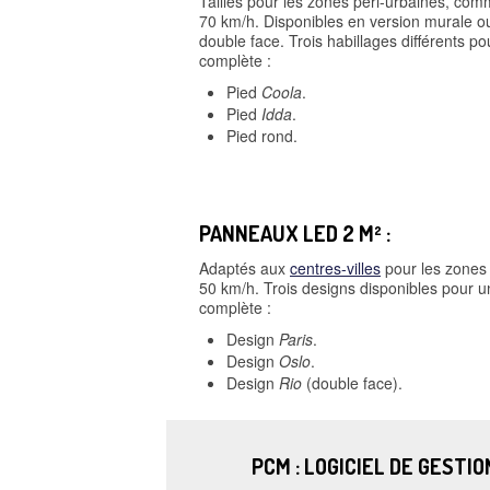
Taillés pour les zones péri-urbaines, com
70 km/h. Disponibles en version murale ou
double face. Trois habillages différents p
complète :
Pied
Coola
.
Pied
Idda
.
Pied rond.
PANNEAUX LED 2 M² :
Adaptés aux
centres-villes
pour les zones 
50 km/h. Trois designs disponibles pour u
complète :
Design
Paris
.
Design
Oslo
.
Design
Rio
(double face).
PCM : LOGICIEL DE GESTI