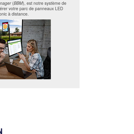
anager
(
BBM
), est notre système de
gérer votre parc de panneaux LED
onic à distance.
N