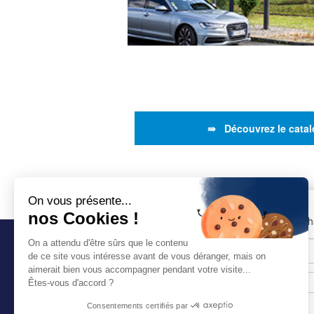
⇛ Découvrez le cata
On vous présente...
nos Cookies !
NEWSLETTER
«
*
» indique les c
On a attendu d'être sûrs que le contenu
de ce site vous intéresse avant de vous déranger, mais on
aimerait bien vous accompagner pendant votre visite...
Êtes-vous d'accord ?
–
–
Consentements certifiés par
Panneaux et écrans
Mobilier urbain et