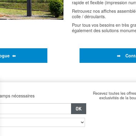
rapide et flexible (impression nu
Retrouvez nos affiches assemblé
colle / déroulants.
Pour tous vos besoins en très g
également des solutions monume
logue ⇚
⇛ Cont
Recevez toutes les offres
hamps nécessaires
exclusivités de la bo
–
–
Impression et Points de
Le Groupe