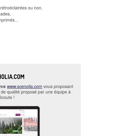
 rétroéclairées ou non,
mades,
 imprimés…
OLIA.COM
rce
www.scenolia.com
vous proposant
 de qualité proposé par une équipe à
’écoute !