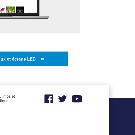
ux et écrans LED ⇚
, infos et
utique
–
–