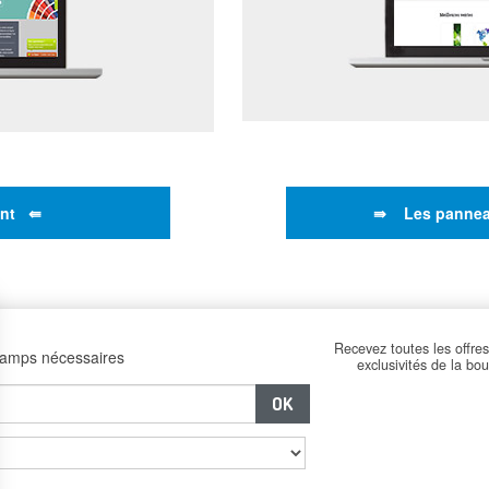
int ⇚
⇛ Les pannea
Recevez toutes les offres
hamps nécessaires
exclusivités de la bo
–
–