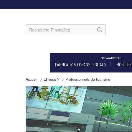
PANNEAUX & ÉCRANS DIGITAUX
MOBILIER
Accueil
>
Et vous ?
>
Professionnels du tourisme