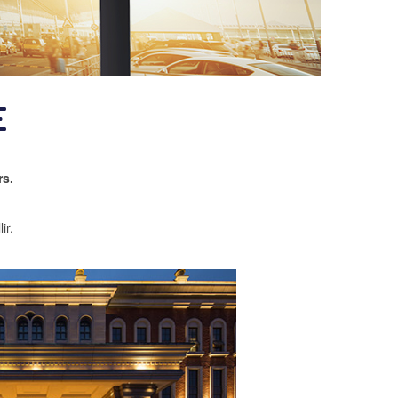
E
rs.
ir.