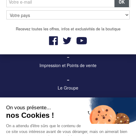
–
Panneaux et écrans digitaux
Recevez toutes les offres, infos et exclusivités de la boutique
–
Mobilier urbain et affichage
–
Impression et Points de vente
–
Le Groupe
–
On vous présente...
Contact
nos Cookies !
–
On a attendu d'être sûrs que le contenu de
ce site vous intéresse avant de vous déranger, mais on aimerait bien
Mentions légales