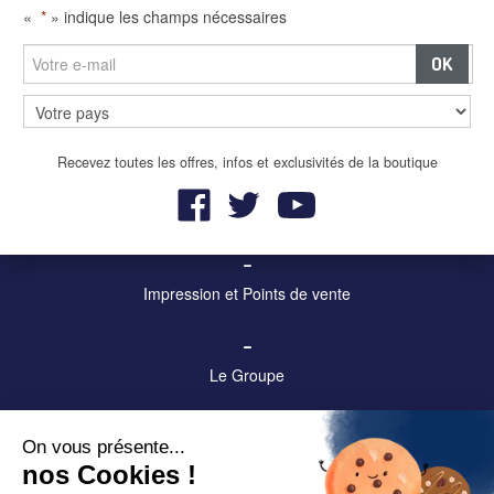
«
*
» indique les champs nécessaires
–
Panneaux et écrans digitaux
Recevez toutes les offres, infos et exclusivités de la boutique
–
Mobilier urbain et affichage
–
Impression et Points de vente
–
Le Groupe
–
On vous présente...
Contact
nos Cookies !