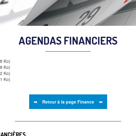
AGENDAS FINANCIERS
38 Ko)
78 Ko)
62 Ko)
61 Ko)
⇛ Retour à la page Finance ⇚
NANCIÈRES