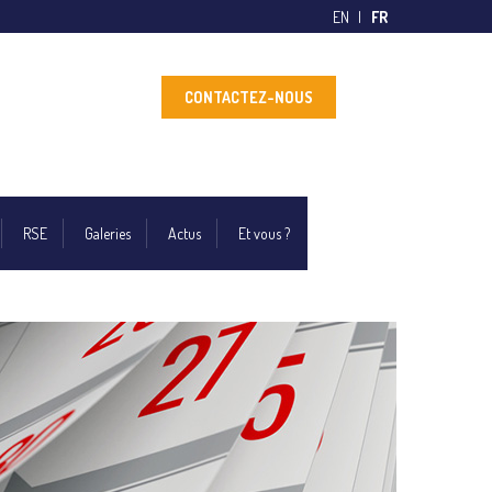
EN
FR
CONTACTEZ-NOUS
RSE
Galeries
Actus
Et vous ?