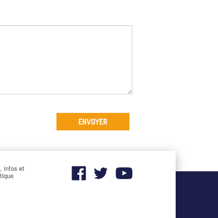
, infos et
utique