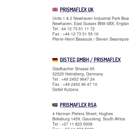
PRISMAFLEX UK
Units 1 & 2 Newhaven Industrial Park Be
Newhaven, East Sussex BN9 0BX, Engla
Tel : 44 12 73 61 11 72
Fax : +44 12 73 51 55 16
Pierre-Henri Bassouls / Steven Swanepoe
DISTEC GMBH / PRISMAFLEX
Gladbacher Strasse 65
52525 Heinsberg, Germany
Tel : +49 2452 9647 24
Fax : +49 2452 96 47 10
Detlef Kutzera
PRISMAFLEX RSA
4 Herman Pieters Street, Hughes
Boksburg 1459, Gauuteng, South Africa
Tel : +27 11 823 5008
Fax : +27 11 823 5009