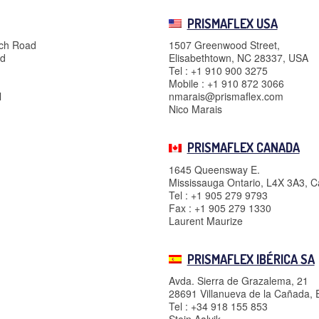
PRISMAFLEX USA
ach Road
1507 Greenwood Street,
nd
Elisabethtown, NC 28337, USA
Tel : +1 910 900 3275
Mobile : +1 910 872 3066
l
nmarais@prismaflex.com
Nico Marais
PRISMAFLEX CANADA
1645 Queensway E.
Mississauga Ontario, L4X 3A3, 
Tel : +1 905 279 9793
Fax : +1 905 279 1330
Laurent Maurize
PRISMAFLEX IBÉRICA SA
Avda. Sierra de Grazalema, 21
28691 Villanueva de la Cañada,
Tel : +34 918 155 853
Stein Aalvik